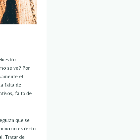
 Nuestro
mo se ve? Por
ivamente el
a falta de
tivos, falta de
seguran que se
amino no es recto
l. Tratar de