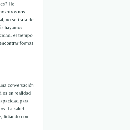
tes? He
 nosotros nos
l, no se trata de
más hayamos
cidad, el tiempo
 encontrar formas
una conversación
d es en realidad
capacidad para
os. La salud
z, lidiando con