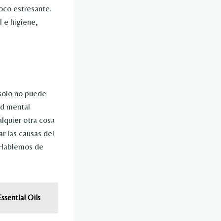
oco estresante.
 e higiene,
 solo no puede
ud mental
lquier otra cosa
ar las causas del
. Hablemos de
ssential Oils