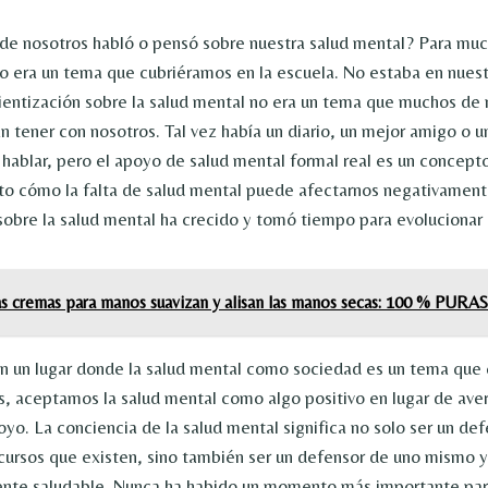
e nosotros habló o pensó sobre nuestra salud mental? Para muc
no era un tema que cubriéramos en la escuela. No estaba en nues
cientización sobre la salud mental no era un tema que muchos de
an tener con nosotros. Tal vez había un diario, un mejor amigo o 
hablar, pero el apoyo de salud mental formal real es un concept
o cómo la falta de salud mental puede afectarnos negativament
sobre la salud mental ha crecido y tomó tiempo para evolucionar
as cremas para manos suavizan y alisan las manos secas: 100 % PURAS
n un lugar donde la salud mental como sociedad es un tema que
, aceptamos la salud mental como algo positivo en lugar de ave
yo. La conciencia de la salud mental significa no solo ser un def
cursos que existen, sino también ser un defensor de uno mismo y v
nte saludable. Nunca ha habido un momento más importante par