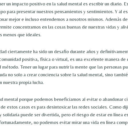
r un impacto positivo en la salud mental es escribir un diario. E
mpo para presentar nuestros pensamientos y sentimientos. Y al esc
nar mejor e incluso entendernos a nosotros mismos. Además de 
ermite concentrarnos en las cosas buenas de nuestras vidas y alivia
s menos que ideales.
idad ciertamente ha sido un desafío durante años y definitivament
comunidad positiva, física o virtual, es una excelente manera de
el método. Tener un lugar para nutrir la mente que las personas p
uda no solo a crear conciencia sobre la salud mental, sino tambié
n nuestra propia lucha.
d mental porque podemos beneficiarnos al evitar o abandonar ci
 de estos casos es para desintoxicar las redes sociales. Como di
 solidaria puede ser divertida, pero el riesgo de estar en línea 
fortunadamente, no podemos evitar mirar una vida en línea com