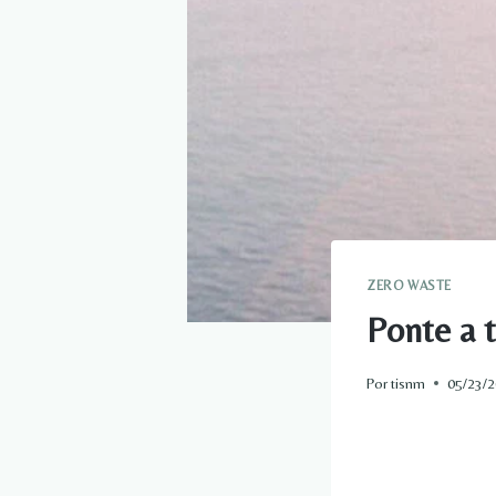
ZERO WASTE
Ponte a 
Por
tisnm
05/23/