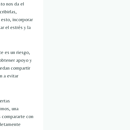
sto nos da el
ribirlas,
esto, incorporar
r el estrés y la
e es un riesgo,
 obtener apoyo y
uedan compartir
n a evitar
ertas
jimos, una
es compararte con
pletamente