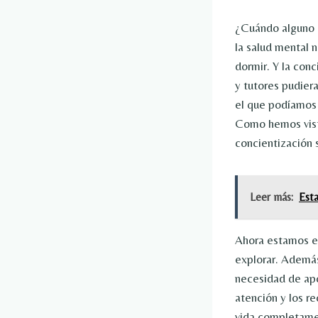
¿Cuándo alguno d
la salud mental 
dormir. Y la con
y tutores pudier
el que podíamos 
Como hemos vist
concientización 
Leer más:
Est
Ahora estamos e
explorar. Además
necesidad de apo
atención y los re
vida completame