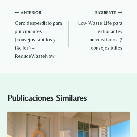
Navegación
ANTERIOR
SIGUIENTE
Cero desperdicio para
Low Waste Life para
de
principiantes
estudiantes
entradas
(consejos rápidos y
universitarios: 7
fáciles) –
consejos útiles
ReduceWasteNow
Publicaciones Similares