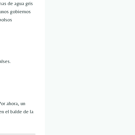
mas de agua gris
gunos gobiernos
bolsos
alses.
Por ahora, un
n el balde de la