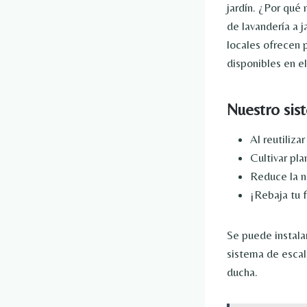
jardín. ¿Por qué
de lavandería a j
locales ofrecen 
disponibles en e
Nuestro sis
Al reutiliza
Cultivar pl
Reduce la n
¡Rebaja tu 
Se puede instala
sistema de escal
ducha.