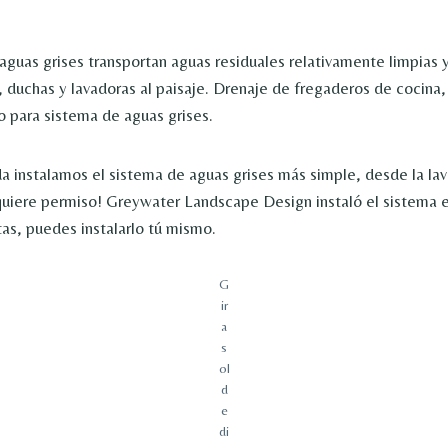
aguas grises transportan aguas residuales relativamente limpias y 
 duchas y lavadoras al paisaje. Drenaje de fregaderos de cocina, l
 para sistema de aguas grises.
 instalamos el sistema de aguas grises más simple, desde la lav
equiere permiso! Greywater Landscape Design instaló el sistema
tas, puedes instalarlo tú mismo.
G
ir
a
s
ol
d
e
di