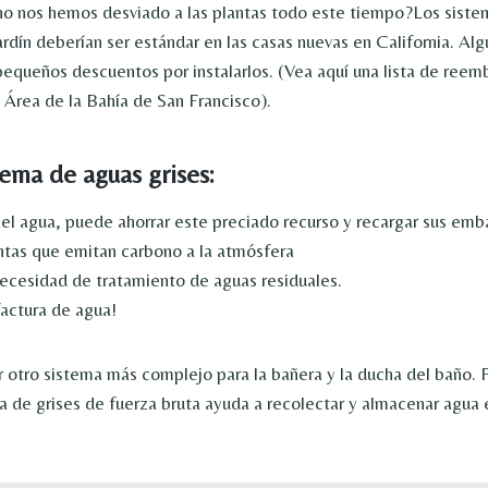
 no nos hemos desviado a las plantas todo este tiempo?Los siste
ardín deberían ser estándar en las casas nuevas en California. Al
pequeños descuentos por instalarlos. (Vea aquí una lista de reem
l Área de la Bahía de San Francisco).
tema de aguas grises:
r el agua, puede ahorrar este preciado recurso y recargar sus emb
antas que emitan carbono a la atmósfera
ecesidad de tratamiento de aguas residuales.
factura de agua!
r otro sistema más complejo para la bañera y la ducha del baño. 
a de grises de fuerza bruta ayuda a recolectar y almacenar agua e