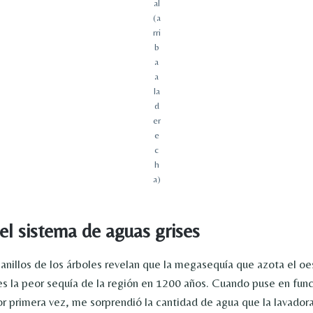
al
(a
rri
b
a
a
la
d
er
e
c
h
a)
el sistema de aguas grises
 anillos de los árboles revelan que la megasequía que azota el oe
s la peor sequía de la región en 1200 años. Cuando puse en fun
r primera vez, me sorprendió la cantidad de agua que la lavado