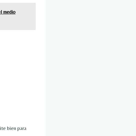
el medio
ite bien para