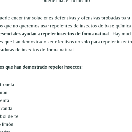
uede encontrar soluciones defensivas y ofensivas probadas para
los que no queremos usar repelentes de insectos de base químic
esenciales ayudan a repeler insectos de forma natural
.. Hay much
es que han demostrado ser efectivos no solo para repeler insect
icaduras de insectos de forma natural.
es que han demostrado repeler insectos:
tronela
imon
menta
avanda
rbol de te
e limón
cedro