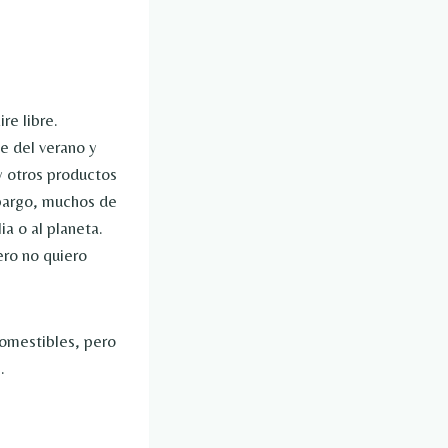
re libre.
e del verano y
y otros productos
mbargo, muchos de
a o al planeta.
ero no quiero
comestibles, pero
.