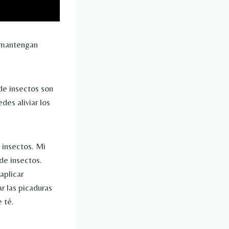
e mantengan
de insectos son
des aliviar los
e insectos. Mi
 de insectos.
aplicar
r las picaduras
e té.