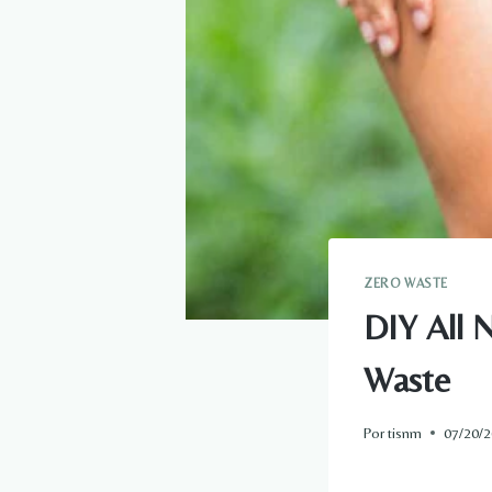
ZERO WASTE
DIY All 
Waste
Por
tisnm
07/20/