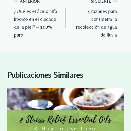
Navegación
ANTERIOR
SIGUIENTE
¿Qué es el ácido alfa
3 razones para
de
lipoico en el cuidado
considerar la
entradas
de la piel? – 100%
recolección de agua
puro
de lluvia
Publicaciones Similares