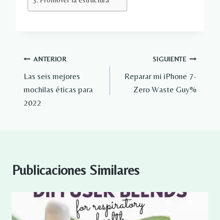
Navegación
ANTERIOR
SIGUIENTE
Las seis mejores
Reparar mi iPhone 7-
de
mochilas éticas para
Zero Waste Guy%
entradas
2022
Publicaciones Similares