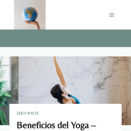
Saltar
al
contenido
ZERO WASTE
Beneficios del Yoga –