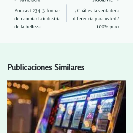
Navegación
ANTERIOR
SIGUIENTE
Podcast 234: 3 formas
¿Cuál es la verdadera
de
de cambiar la industria
diferencia para usted?
entradas
de la belleza
100% puro
Publicaciones Similares