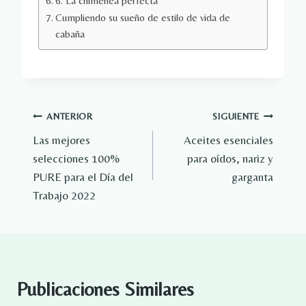
6. La chimenea perfecta
Cumpliendo su sueño de estilo de vida de
cabaña
Navegación
ANTERIOR
SIGUIENTE
Las mejores
Aceites esenciales
de
selecciones 100%
para oídos, nariz y
entradas
PURE para el Día del
garganta
Trabajo 2022
Publicaciones Similares